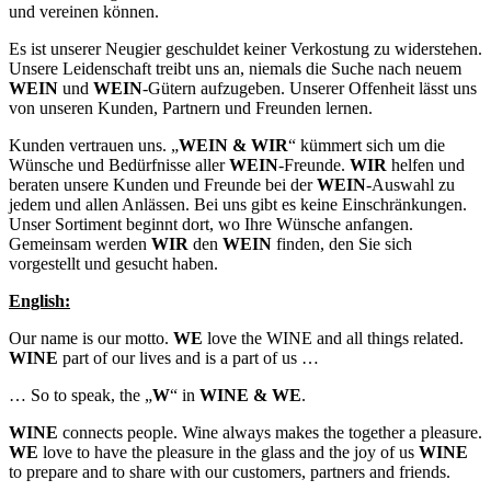
und vereinen können.
Es ist unserer Neugier geschuldet keiner Verkostung zu widerstehen.
Unsere Leidenschaft treibt uns an, niemals die Suche nach neuem
WEIN
und
WEIN
-Gütern aufzugeben. Unserer Offenheit lässt uns
von unseren Kunden, Partnern und Freunden lernen.
Kunden vertrauen uns. „
WEIN & WIR
“ kümmert sich um die
Wünsche und Bedürfnisse aller
WEIN
-Freunde.
WIR
helfen und
beraten unsere Kunden und Freunde bei der
WEIN
-Auswahl zu
jedem und allen Anlässen. Bei uns gibt es keine Einschränkungen.
Unser Sortiment beginnt dort, wo Ihre Wünsche anfangen.
Gemeinsam werden
WIR
den
WEIN
finden, den Sie sich
vorgestellt und gesucht haben.
English:
Our name is our motto.
WE
love the WINE and all things related.
WINE
part of our lives and is a part of us …
… So to speak, the „
W
“ in
WINE & WE
.
WINE
connects people. Wine always makes the together a pleasure.
WE
love to have the pleasure in the glass and the joy of us
WINE
to prepare and to share with our customers, partners and friends.